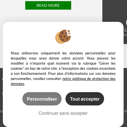
READ MORE
C
to 
Nous utiliserons uniquement les données personnelles pour
lesquelles vous avez donné votre accord. Vous pouvez les
modifier à n'importe quel moment via la rubrique "Gérer les
cookies" en bas de notre site, à l'exception des cookies essentiels
à son fonctionnement. Pour plus d'informations sur vos données
personnelles, veuillez consulter
notre politique de protection des
ADD TO FAVORITES
données
.
Personnaliser
Tout accepter
Legal Notice
Data protection policy
Manage cookies
Our Fee Schedule
O
Continuer sans accepter