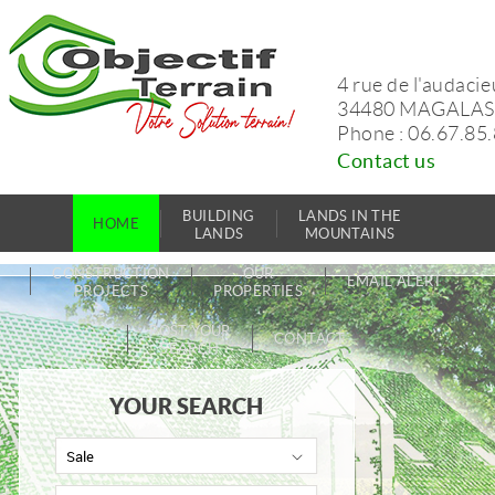
4 rue de l'audaci
34480 MAGALAS
Phone : 06.67.85
Contact us
BUILDING
LANDS IN THE
HOME
LANDS
MOUNTAINS
CONSTRUCTION
OUR
EMAIL ALERT
PROJECTS
PROPERTIES
POST YOUR
CONTACT
SEARCH
YOUR SEARCH
Sale