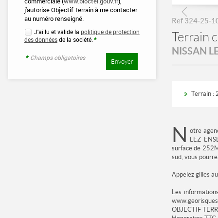
commerciale (
www.bloctel.gouv.fr
),
j'autorise Objectif Terrain à me contacter
au numéro renseigné.
Ref 324-25-1
J'ai lu et valide la
politique de protection
Terrain 
des données
de la société.
*
NISSAN L
*
Champs obligatoires
Terrain :
2
N
otre agen
LEZ ENSER
surface de 252M2
sud, vous pourrez
Appelez gilles a
Les information
www.georisques.
OBJECTIF TER