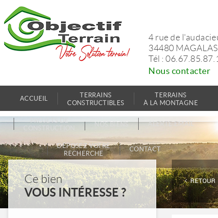
4 rue de l'audaci
34480 MAGALAS
Tél : 06.67.85.87.
Nous contacter
TERRAINS
TERRAINS
ACCUEIL
CONSTRUCTIBLES
À LA MONTAGNE
PROJETS DE
ALERTE EMAIL
NOS BIENS
CONSTRUCTION
DÉPOSEZ VOTRE
CONTACT
RECHERCHE
Ce bien
RETOUR
VOUS INTÉRESSE ?