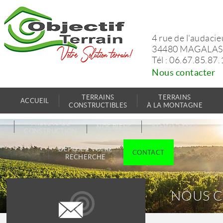
4 rue de l'audaci
34480 MAGALAS
Tél : 06.67.85.87.
Nous contacter
TERRAINS
TERRAINS
ACCUEIL
CONSTRUCTIBLES
À LA MONTAGNE
PROJETS DE
ALERTE EMAIL
NOS BIENS
CONSTRUCTION
DÉPOSEZ VOTRE
CONTACT
RECHERCHE
NOUS 