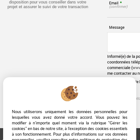
disposition pour vous conseiller dans votre
Email
*
(confirmer)
projet et assurer le suivi de votre transaction
Message
Informé(e) de la po
coordonnées télép
commerciale (
www.
me contacter au n
J'ai lu et valide
société.
*
*
Champs obligato
Nous utiliserons uniquement les données personnelles pour
lesquelles vous avez donné votre accord. Vous pouvez les
modifier à n'importe quel moment via la rubrique "Gérer les
cookies" en bas de notre site, à l'exception des cookies essentiels
à son fonctionnement. Pour plus d'informations sur vos données
personnelles, veuillez consulter
notre politique de protection des