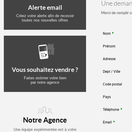
Une demand
Alerte email
Merci de remplir c
Créez votre alerte afin de recevoir
toutes nos nouvelles offres
Nom
*
Prénom
Adresse
Vous souhaitez vendre ?
Dept / Ville
Faites estimer votre bien
par notre agence
Code postal
Pays
Téléphone
*
Notre Agence
Email
*
Une équipe expérimentée est à votre